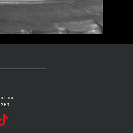
ort.eu
90250