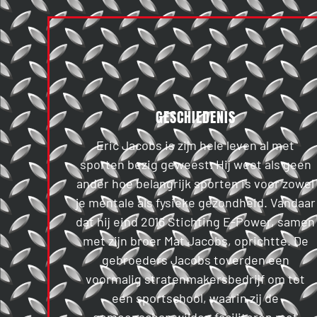
GESCHIEDENIS
Eric Jacobs is zijn hele leven al met
sporten bezig geweest. Hij weet als geen
ander hoe belangrijk sporten is voor zowel
je mentale als fysieke gezondheid. Vandaar
dat hij eind 2016 Stichting E-Power, samen
met zijn broer Mat Jacobs, oprichtte. De
gebroeders Jacobs toverden een
voormalig stratenmakersbedrijf om tot
een sportschool, waarin zij de
gemeenschap wilden faciliteren met