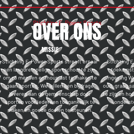
OVER ONS
Stichting E-Power Sports
MISSIE
Stichting E-Power Sports streeft ernaar
Stichting 
een laagdrempelige sportschool te zijn,
toekomst 
om zo mensen enthousiast te maken te
omgeving Wee
gaan sporten. We willen een bijdrage
oud, graag s
leveren aan de gemeenschap door
te zijn en ho
sporten voor iedereen toegankelijk te
onderst
maken en goede doelen te steunen.