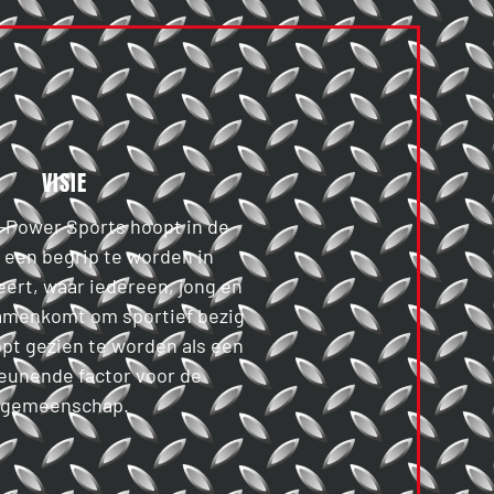
VISIE
E-Power Sports hoopt in de
een begrip te worden in
rt, waar iedereen, jong en
amenkomt om sportief bezig
opt gezien te worden als een
eunende factor voor de
gemeenschap.