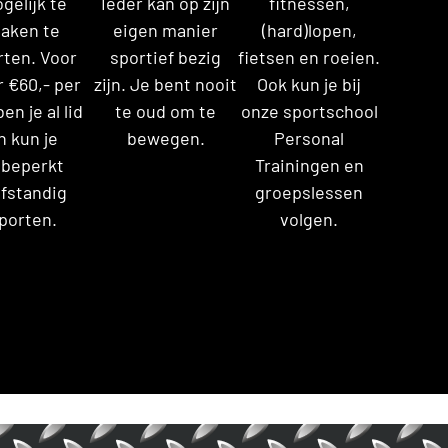
gelijk te
Ieder kan op zijn
fitnessen,
aken te
eigen manier
(hard)lopen,
rten. Voor
sportief bezig
fietsen en roeien.
 €60,- per
zijn. Je bent nooit
Ook kun je bij
ben je al lid
te oud om te
onze sportschool
n kun je
bewegen.
Personal
beperkt
Trainingen en
lfstandig
groepslessen
porten.
volgen.