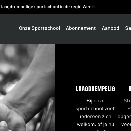
 laagdrempelige sportschool in de regio Weert
Onze Sportschool
Abonnement
Aanbod
Sa
LAAGDREMPELIG
Bij onze
Sti
sportschool voelt
P
iedereen zich
opger
welkom, of je nu
voo