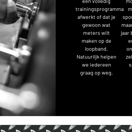
een volledig
mo
trainingsprogramma
m
afwerkt of dat je
spo
gewoon wat
maar
meters wilt
jaar 
maken op de
e
loopband.
on
Natuurlijk helpen
ze
we iedereen
s
graag op weg.