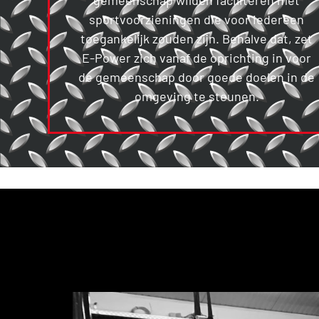
sportvoorzieningen die voor iedereen
toegankelijk zouden zijn. Behalve dat, zet
E-Power zich vanaf de oprichting in voor
de gemeenschap door goede doelen in de
omgeving te steunen.