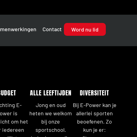
menwerkingen
Contact
Word nu lid
BUDGET
ALLE LEEFTIJDEN
DIVERSITEIT
chting E-
Jong en oud
Bij E-Power kan je
ower is
heten we welkom
allerlei sporten
icht om het
bij onze
beoefenen. Zo
r iedereen
sportschool.
kun je er: